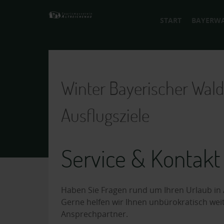
START
BAYERW
Winter Bayerischer Wald 
Ausflugsziele
Service & Kontakt
Haben Sie Fragen rund um Ihren Urlaub in 
Gerne helfen wir Ihnen unbürokratisch wei
Ansprechpartner.