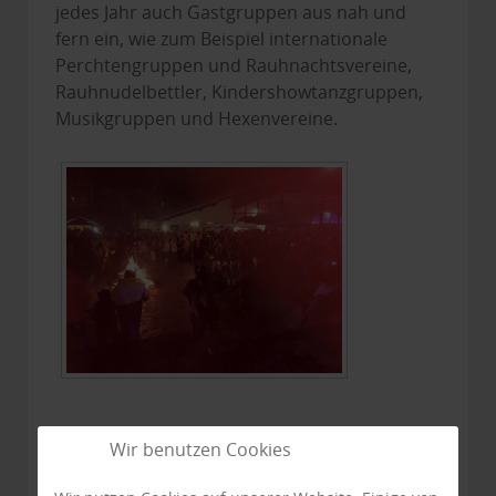
jedes Jahr auch Gastgruppen aus nah und
fern ein, wie zum Beispiel internationale
Perchtengruppen und Rauhnachtsvereine,
Rauhnudelbettler, Kindershowtanzgruppen,
Musikgruppen und Hexenvereine.
Wir benutzen Cookies