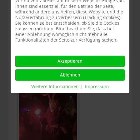
Wir nutzen Cookies auf unserer Website. Einige von
ihnen sind essenziell für den Betrieb der Seite,
während andere uns helfen, diese Website und die
Nutzererfahrung zu verbessern (Tracking Cookies).
Sie können selbst entscheiden, ob Sie die Cookies
zulassen möchten. Bitte beachten Sie, dass bei
einer Ablehnung womöglich nicht mehr alle
Funktionalitäten der Seite zur Verfügung stehen.
Akzeptieren
Ablehnen
Weitere Informationen
|
Impressum