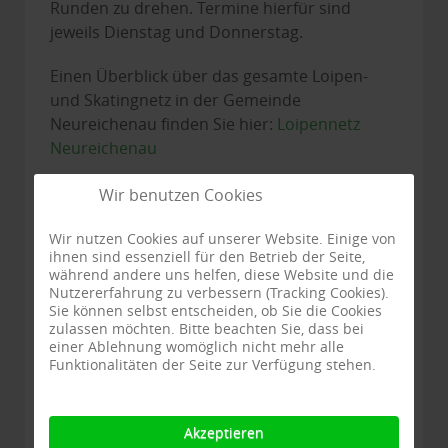
Runden zu drehen. Termine hierfür sind
jeweils Dienstag und Donnerstag.
Einen Überblick über das gesamte Loipen-
und Skatingnetz in der Gemeinde
Neureichenau finden Sie hier:
Loipennetz
Neureichenau
Wir benutzen Cookies
Wir nutzen Cookies auf unserer Website. Einige von
ihnen sind essenziell für den Betrieb der Seite,
während andere uns helfen, diese Website und die
Nutzererfahrung zu verbessern (Tracking Cookies).
Sie können selbst entscheiden, ob Sie die Cookies
zulassen möchten. Bitte beachten Sie, dass bei
einer Ablehnung womöglich nicht mehr alle
Funktionalitäten der Seite zur Verfügung stehen.
Akzeptieren