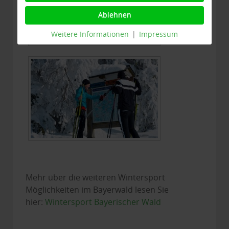
Ablehnen
Weitere Informationen
|
Impressum
Mehr über die weiteren Wintersport
Möglichkeiten im Bayerwald lesen Sie
hier:
Wintersport Bayerischer Wald