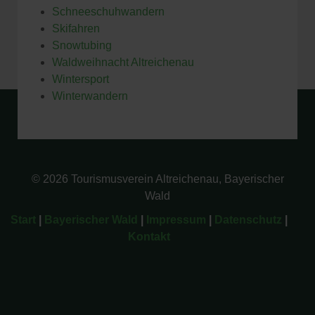
Schneeschuhwandern
Skifahren
Snowtubing
Waldweihnacht Altreichenau
Wintersport
Winterwandern
© 2026 Tourismusverein Altreichenau, Bayerischer
Wald
Start
|
Bayerischer Wald
|
Impressum
|
Datenschutz
|
Kontakt